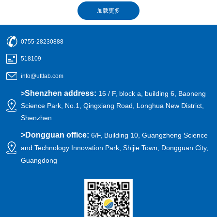
0755-28230888
518109
info@uttlab.com
Shenzhen address:
>
16 / F, block a, building 6, Baoneng
Science Park, No.1, Qingxiang Road, Longhua New District,
Shenzhen
>
Dongguan office:
6/F, Building 10, Guangzheng Science
and Technology Innovation Park, Shijie Town, Dongguan City,
Guangdong