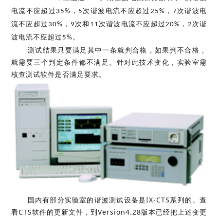
电流不应超过
，
次谐波电流不应超过
，
次谐波电
35%
5
25%
7
流不应超过
，
次和
次谐波电流不应超过
，
次谐
30%
9
11
20%
2
波电流不应超过
。
5%
测试结果只要满足其中一条就判合格，如果判不合格，
就需要三个判定条件都不满足。针对此技术变化，实验室需
核查测试软件是否满足要求。
国内有部分实验室的谐波测试设备是
IX-CTS
系列的。查
看
CTS
软件的更新文件，到
Version4.28
版本已经把上述变更