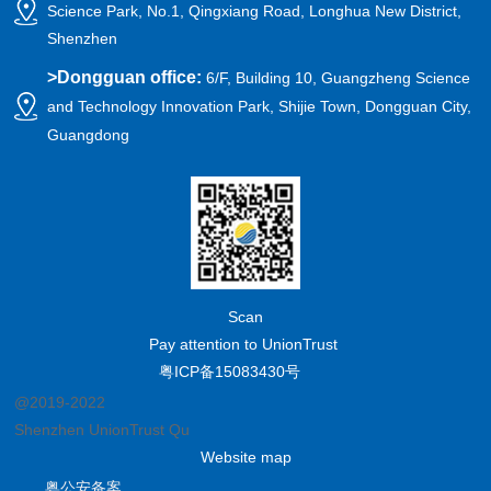
Science Park, No.1, Qingxiang Road, Longhua New District,
Shenzhen
>
Dongguan office:
6/F, Building 10, Guangzheng Science
and Technology Innovation Park, Shijie Town, Dongguan City,
Guangdong
Scan
Pay attention to UnionTrust
粤ICP备15083430号
@2019-2022
Shenzhen UnionTrust Quality and Technology Co., Ltd.
Website map
粤公安备案