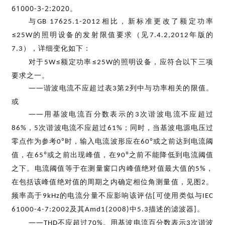
61000-3-2:2020
。
与
相比，新标准更改了额定功率
GB 17625.1-2012
≤
的照明设备的发射限值要求（见
年版的
25W
7.4.2,2012
），详细变化如下：
7.3
对于
≤额定功率≤
的照明设备，应符合以下三项
5W
25W
要求之一。
——谐波电流不应超过表
第
列中与功率相关的限值。
3
2
或
——用基波电流百分数表示的
次谐波电流不应超过
3
，
次谐波电流不应超过
；同时，当基波电源电压过
86%
5
61%
零点作为参考
°时，输入电流波形应在
°或之前达到电流阈
0
60
值，在
°或之前出现峰值，在
°之前不能降低到电流阈值
65
90
之下。电流阈值等于在测量窗口内峰值绝对值最大值的
，
5%
在包括该峰值绝对值的周期之内确定相位角测量值，见图
。
2
频率高于
的电流分量不应影响该评估
可使用类似与
9kHz
[
IEC
及其
中
描述的滤波器
。
61000-4-7:2002
Amd1(2008)
5.3
]
——
不应超过
。用基波电流百分数表示
次谐波
THD
70%
3