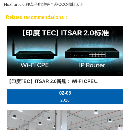
Next article:
注什么？
锂离子电池等产品CCC强制认证
Related recommendations：
【印度TEC】ITSAR 2.0新规： Wi-Fi CPE/...
02-05
2026