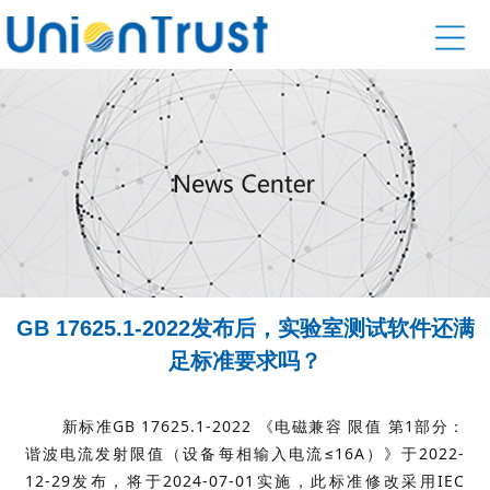
GB 17625.1-2022发布后，实验室测试软件还满
足标准要求吗？
新标准
GB 17625.1-2022
《电磁兼容 限值 第
1
部分：
谐波电流发射限值（设备每相输入电流≤
16A
）》于
2022-
12-29
发布，将于
2024-07-01
实施，此标准修改采用
IEC