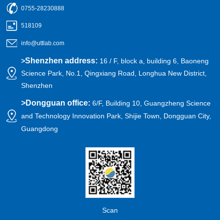
0755-28230888
518109
info@uttlab.com
Shenzhen address:
>
16 / F, block a, building 6, Baoneng
Science Park, No.1, Qingxiang Road, Longhua New District,
Shenzhen
>
Dongguan office:
6/F, Building 10, Guangzheng Science
and Technology Innovation Park, Shijie Town, Dongguan City,
Guangdong
Scan