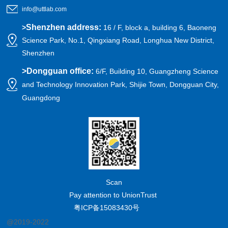
info@uttlab.com
Shenzhen address:
>
16 / F, block a, building 6, Baoneng
Science Park, No.1, Qingxiang Road, Longhua New District,
Shenzhen
>
Dongguan office:
6/F, Building 10, Guangzheng Science
and Technology Innovation Park, Shijie Town, Dongguan City,
Guangdong
Scan
Pay attention to UnionTrust
粤ICP备15083430号
@2019-2022